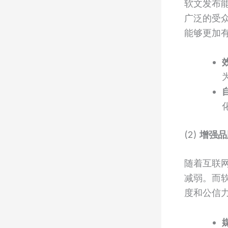
软文发布
广泛的受
能够更加
(2)
增强品
随着互联
减弱。而
度和公信