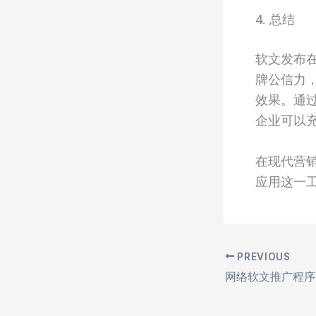
4. 总结
软文发布
牌公信力
效果。通
企业可以
在现代营
应用这一
PREVIOUS