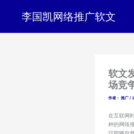
跳
至
李国凯网络推广软文
内
容
软文
场竞
作者：
推广
/
在互联网
种的网络
仅能够自