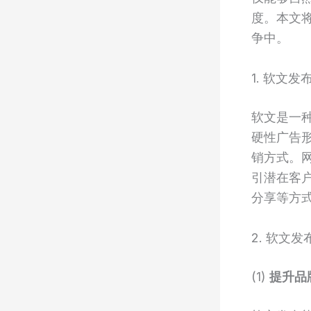
度。本文
争中。
1. 软文
软文是一
硬性广告
销方式。
引潜在客
分享等方
2. 软文
(1)
提升品