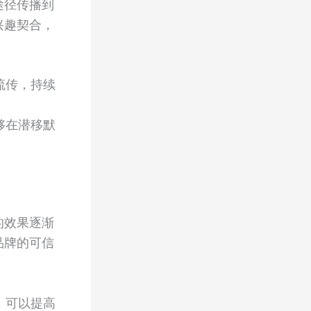
途径传播到
兴趣契合，
流传，持续
够在潜移默
的效果逐渐
品牌的可信
，可以提高