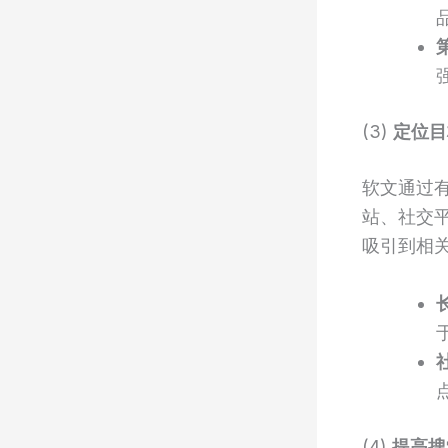
(3)
定位目
软文通过
站、社交
吸引到相
(4)
提高搜