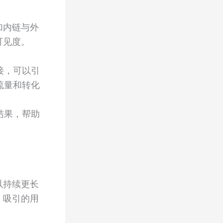
加内链与外
可见度。
接，可以引
流量和转化
结果，帮助
以持续更长
，吸引的用